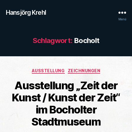
Hansjörg Krehl
Menü
Schlagwort:
Bocholt
Kategorien
AUSSTELLUNG
ZEICHNUNGEN
Ausstellung „Zeit der
Kunst / Kunst der Zeit“
im Bocholter
Stadtmuseum