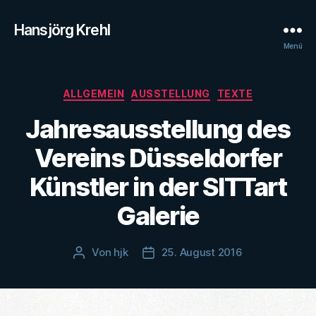
Hansjörg Krehl
Menü
Kategorien
ALLGEMEIN
AUSSTELLUNG
TEXTE
Jahresausstellung des
Vereins Düsseldorfer
Künstler in der SITTart
Galerie
Von
hjk
25. August 2016
Beitragsautor
Veröffentlichungsdatum