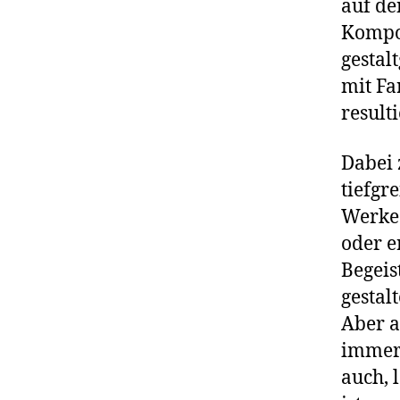
auf de
Kompos
gestal
mit Fa
result
Dabei 
tiefgr
Werke.
oder e
Begeis
gestal
Aber a
immer 
auch, 