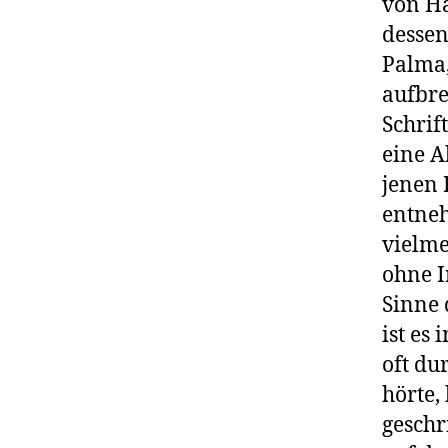
von Ha
dessen
Palma,
aufbre
Schrif
eine A
jenen 
entneh
vielme
ohne I
Sinne 
ist es
oft du
hörte,
gesch