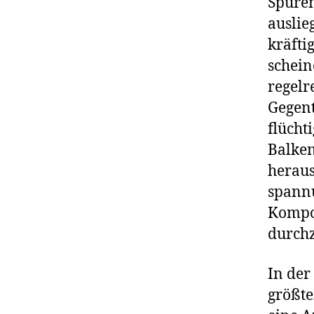
Spuren
auslie
kräfti
schein
regelr
Gegent
flücht
Balken
heraus
spannu
Kompos
durchz
In der
größte