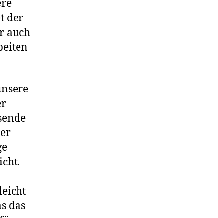
ere
t der
er auch
beiten
unsere
er
isende
ßer
ge
icht.
n
leicht
as das