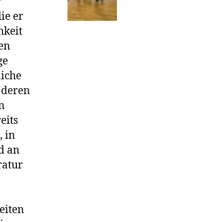
r
ie er
hkeit
nen
ge
liche
 deren
en
eits
, in
d an
ratur
eiten