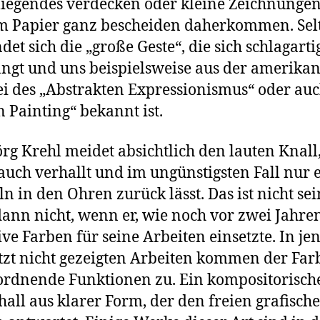
liegendes verdecken oder kleine Zeichnungen
m Papier ganz bescheiden daherkommen. Sel
ndet sich die „große Geste“, die sich schlagarti
ngt und uns beispielsweise aus der amerika
i des „Abstrakten Expressionismus“ oder au
n Painting“ bekannt ist.
rg Krehl meidet absichtlich den lauten Knall
auch verhallt und im ungünstigsten Fall nur 
ln in den Ohren zurück lässt. Das ist nicht sei
ann nicht, wenn er, wie noch vor zwei Jahre
ive Farben für seine Arbeiten einsetzte. In je
etzt nicht gezeigten Arbeiten kommen der Far
ordnende Funktionen zu. Ein kompositorisch
all aus klarer Form, der den freien grafisch