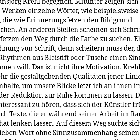
nsjörg Krehl begegnen. Mitunter zeigen sich
 Werken einzelne Wörter, wie beispielsweise
 die wie Erinnerungsfetzen den Bildgrund
chen. An anderen Stellen scheinen sich Schri
tfetzen den Weg durch die Farbe zu suchen. E
hnung von Schrift, denn scheitern muss der, 
Rhythmen aus Bleistift oder Tusche einen Sin
men will. Das ist nicht ihre Motivation. Krehl
hr die gestaltgebenden Qualitäten jener Lini
nhalte, um unsere Blicke letztlich an ihnen i
der Reduktion zur Ruhe kommen zu lassen. 
 interessant zu hören, dass sich der Künstler f
rch Texte, die er während seiner Arbeit im Ra
 hat lenken lassen. Auf diesem Weg suchte sic
rieben Wort ohne Sinnzusammenhang seine