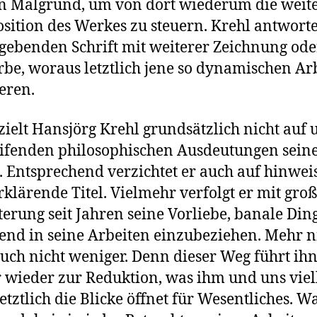
n Malgrund, um von dort wiederum die weit
ition des Werkes zu steuern. Krehl antworte
tgebenden Schrift mit weiterer Zeichnung od
rbe, woraus letztlich jene so dynamischen Ar
ieren.
zielt Hansjörg Krehl grundsätzlich nicht auf 
eifenden philosophischen Ausdeutungen sein
 Entsprechend verzichtet er auch auf hinwe
rklärende Titel. Vielmehr verfolgt er mit gro
terung seit Jahren seine Vorliebe, banale Din
tend in seine Arbeiten einzubeziehen. Mehr n
uch nicht weniger. Denn dieser Weg führt ih
wieder zur Reduktion, was ihm und uns viel
letztlich die Blicke öffnet für Wesentliches. W