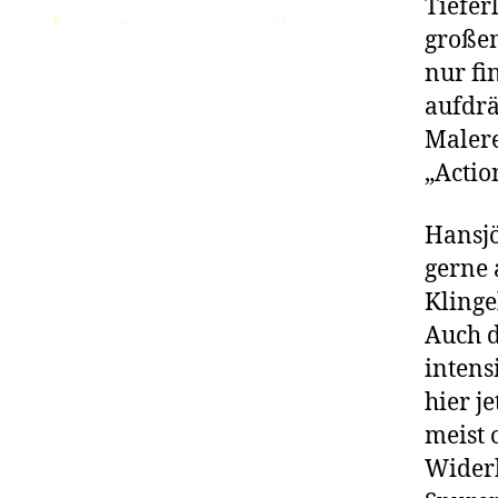
Tiefer
große
nur fi
aufdrä
Malere
„Actio
Hansjö
gerne 
Klinge
Auch d
intens
hier j
meist 
Widerh