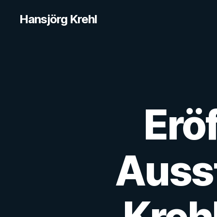
Hansjörg Krehl
Erö
Ausst
Krehl