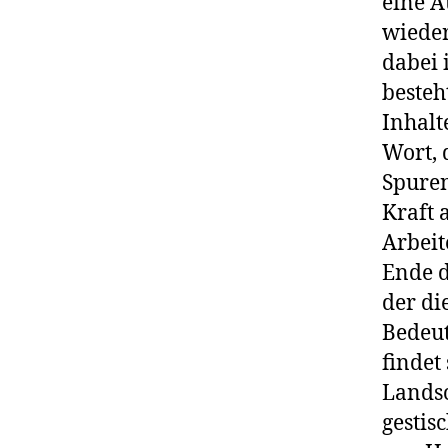
eine A
wieder
dabei 
besteh
Inhalt
Wort, 
Spuren
Kraft 
Arbeit
Ende d
der di
Bedeut
findet
Landsc
gestis