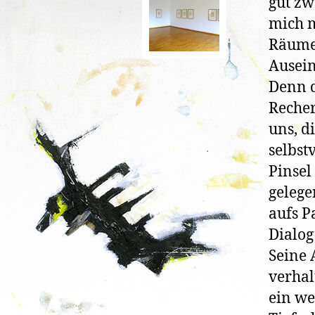
gut zw
mich m
Räumen
Ausein
Denn d
Recher
uns, d
selbst
Pinsel
gelege
aufs P
Dialog
Seine 
verhal
ein we