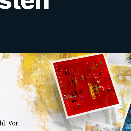
um
hl. Vor