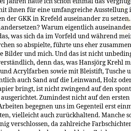
ei Jahren hatte ich schon einmal das Vergnüg
it ihnen für eine umfangreiche Ausstellung 
 der GKK in Krefeld auseinander zu setzen.
andersetzen? Warum eigentlich auseinander
as, was sich da im Vorfeld und während mei
chen so abspielte, führte uns eher zusammen
ie Bilder und mich. Und das ist nicht unbedin
verständlich, denn das, was Hansjörg Krehl m
 und Acrylfarben sowie mit Bleistift, Tusche 
ntlich auch Sand auf die Leinwand, Holz ode
apier bringt, ist nicht zwingend auf den spo
 ausgerichtet. Zumindest nicht auf den ersten 
Arbeiten begegnen uns im Gegenteil erst ein
ten, vielleicht auch zurückhaltend. Manche s
nig verschlossen, da zahlreiche Farbschichte