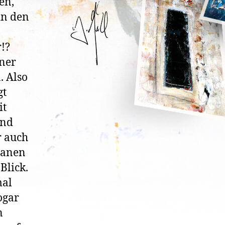
en,
in den
!?
ner
. Also
gt
it
und
r auch
ntanen
Blick.
mal
ogar
n