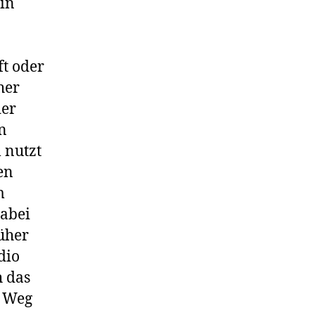
 in
ft oder
her
der
n
 nutzt
en
m
Dabei
rüher
dio
h das
n Weg