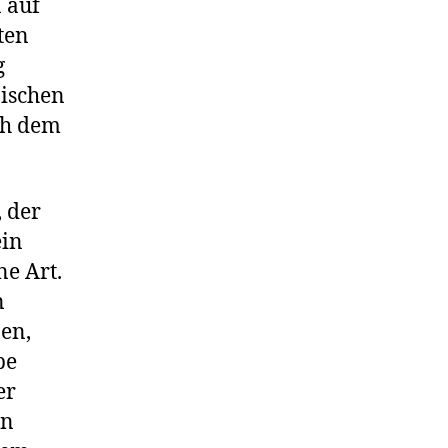
 auf
ten
g
nischen
ch dem
, der
ein
ne Art.
n
nen,
be
er
en