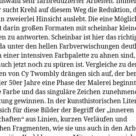
uswahl sehr farbreduzierter Arbeiten. Imme
 sucht Krehl auf diesem Weg die Reduktion, d
in zweierlei Hinsicht auslebt. Die eine Möglic
t darin großen Formaten mit scheinbar klei
en zu antworten. Scheinbar ist hier das richti
da unter den hellen Farbverwischungen deut
 einer intensiven Farbpalette zu ahnen sind,
auch jetzt noch zu spüren ist. Vergleiche zu d
en von Cy Twombly drängen sich auf, der ber
er 50er Jahre eine Phase der Malerei beginnt
e Farbe und das singuläre Zeichen zunehmen
ung gewinnen. In der kunsthistorischen Lite
 sich für diese Bilder der Begriff der „inneren
haften“ aus Linien, kurzen Verläufen und
chen Fragmenten, wie sie uns auch in den Arb