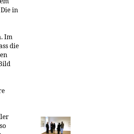
dem
Die in
n. Im
ss die
ven
Bild
re
ler
lso