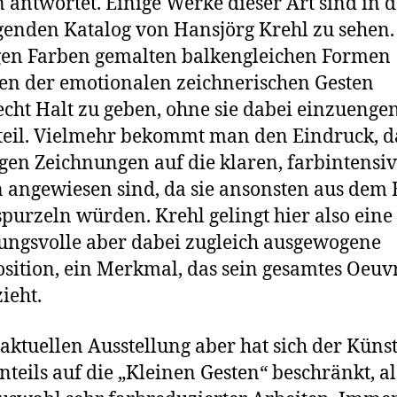
 antwortet. Einige Werke dieser Art sind in 
genden Katalog von Hansjörg Krehl zu sehen. 
gen Farben gemalten balkengleichen Formen
en der emotionalen zeichnerischen Gesten
echt Halt zu geben, ohne sie dabei einzuenge
eil. Vielmehr bekommt man den Eindruck, da
igen Zeichnungen auf die klaren, farbintensi
 angewiesen sind, da sie ansonsten aus dem 
purzeln würden. Krehl gelingt hier also eine
ngsvolle aber dabei zugleich ausgewogene
ition, ein Merkmal, das sein gesamtes Oeuv
ieht.
 aktuellen Ausstellung aber hat sich der Künst
nteils auf die „Kleinen Gesten“ beschränkt, a